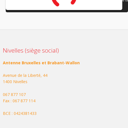
pouvez accepter les cookies en cliquant sur le bouton « Accepter » de la
bannière en haut à droite de cette page.
Nivelles (siège social)
Antenne Bruxelles et Brabant-Wallon
Avenue de la Liberté, 44
1400 Nivelles
067 877 107
Fax : 067 877 114
BCE : 0424381433